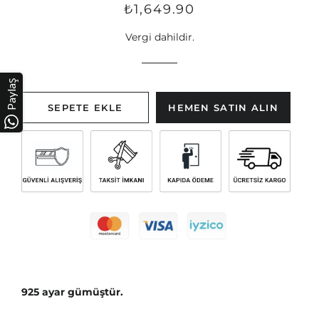
Normal
Satış
₺1,649.90
fiyat
fiyatı
Vergi dahildir.
Paylaş
SEPETE EKLE
HEMEN SATIN ALIN
925 ayar gümüştür
.