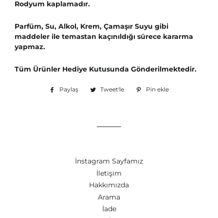
Rodyum kaplamadır.
Parfüm, Su, Alkol, Krem, Çamaşır Suyu gibi
maddeler ile temastan kaçınıldığı sürece kararma
yapmaz.
Tüm Ürünler Hediye Kutusunda Gönderilmektedir.
Paylaş
Facebook'ta
Tweet'le
Twitter'da
Pin ekle
Pinterest'te
paylaş
tweet'le
pin
ekle
İnstagram Sayfamız
İletişim
Hakkımızda
Arama
İade