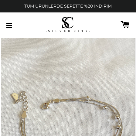
TÜM ÜRÜNLERDE SEPETTE %20 İNDİRİM
SE
SITEDE GEZINME