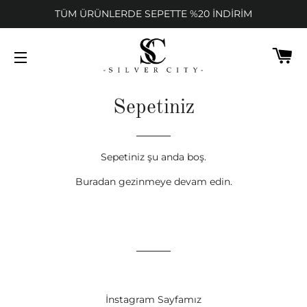
TÜM ÜRÜNLERDE SEPETTE %20 İNDİRİM
SE
SITEDE GEZINME
Sepetiniz
Sepetiniz şu anda boş.
Buradan
gezinmeye devam edin.
İnstagram Sayfamız