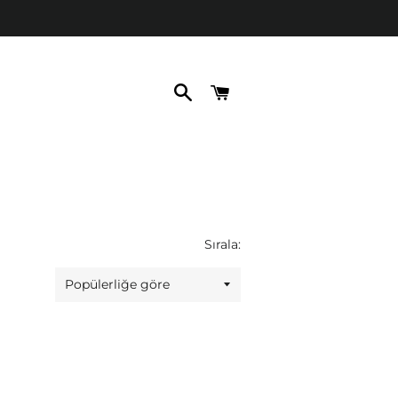
ARA
SEPET
Sırala: