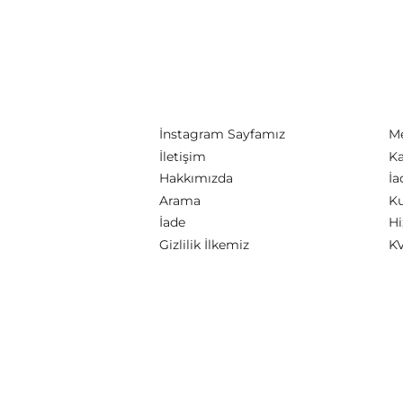
İnstagram Sayfamız
Me
İletişim
Ka
Hakkımızda
İa
Arama
Ku
İade
Hi
Gizlilik İlkemiz
KV