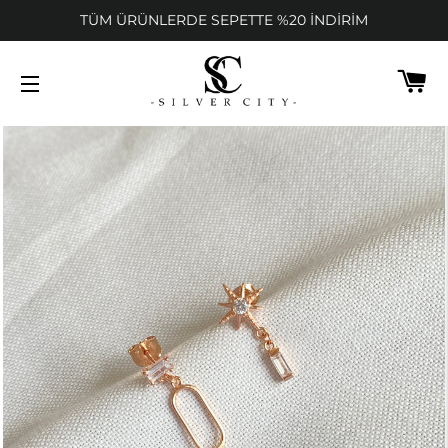
TÜM ÜRÜNLERDE SEPETTE %20 İNDİRİM
SE
SITEDE GEZINME