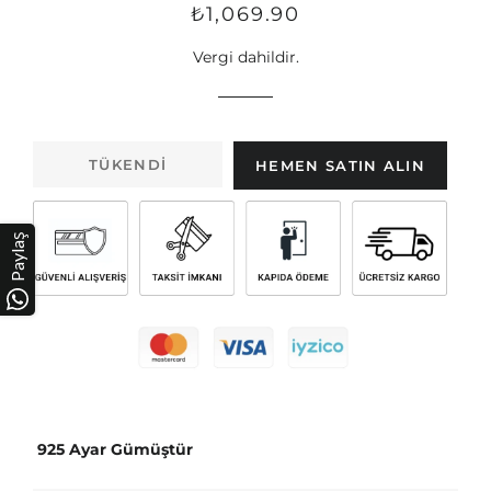
Normal
Satış
₺1,069.90
fiyat
fiyatı
Vergi dahildir.
TÜKENDI
HEMEN SATIN ALIN
Paylaş
925 Ayar Gümüştür