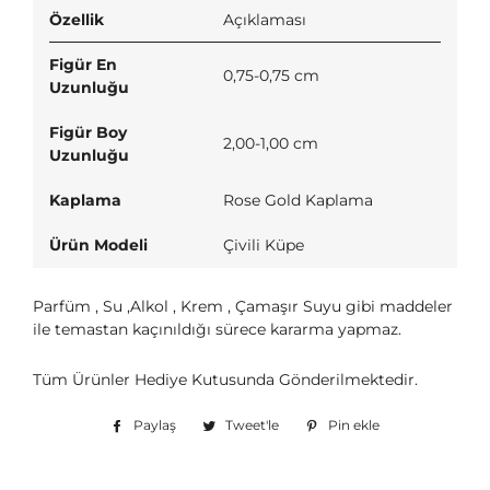
Özellik
Açıklaması
Figür En
0,75-0,75 cm
Uzunluğu
Figür Boy
2,00-1,00 cm
Uzunluğu
Kaplama
Rose Gold Kaplama
Ürün Modeli
Çivili Küpe
Parfüm , Su ,Alkol , Krem , Çamaşır Suyu gibi maddeler
ile temastan kaçınıldığı sürece kararma yapmaz.
Tüm Ürünler Hediye Kutusunda Gönderilmektedir.
Paylaş
Facebook'ta
Tweet'le
Twitter'da
Pin ekle
Pinterest'te
paylaş
tweet'le
pin
ekle